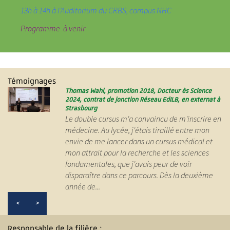
13h à 14h à l’Auditorium du CRBS, campus NHC
Programme à venir
Témoignages
Thomas Wahl, promotion 2018, Docteur ès Science
Gaëtan Noeppel, promotion 2018, Master Cell Physics,
Edgard Weissrock, promotion 2019, Master
Elisa Darkow, promotion 2016, Docteur ès Sciences
Stanislas Demuth, Etudiant EdILB, docteur ès Sciences
Sinan Orkut, promotion 2013, Master IRIV, interne en
Fleur Leroy, Promotion 2021, en master Recherche en
Aurélie Laurent, Promotion 2020, Master international
Hadi Al Hasan, promotion 2020, diplômé du master
Hugues Escoffier, promotion 2020, Master GENIOMHE
2024, contrat de jonction Réseau EdILB, en externat à
externe à Strasbourg
HealthTech, externe à Strasbourg
2022, contrat de jonction Réseau EdILB, en externat à
et interne en neurologie
radiologie interventionnelle, en thèse de sciences
Biomédecine
Biomédecine
Neurosciences
Paris-Saclay, Thèse de sciences Université du
Strasbourg
Strasbourg
Luxembourg
Le double cursus m'a convaincu de m'inscrire en
médecine. Au lycée, j'étais tiraillé entre mon
envie de me lancer dans un cursus médical et
mon attrait pour la recherche et les sciences
fondamentales, que j'avais peur de voir
disparaître dans ce parcours. Dès la deuxième
année de...
<
>
Responsable de la filière :